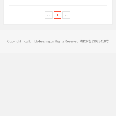
‹‹
1
››
Copyright mcgill.nhbb-bearing.cn Rights Reserved.
粤ICP备13023418号