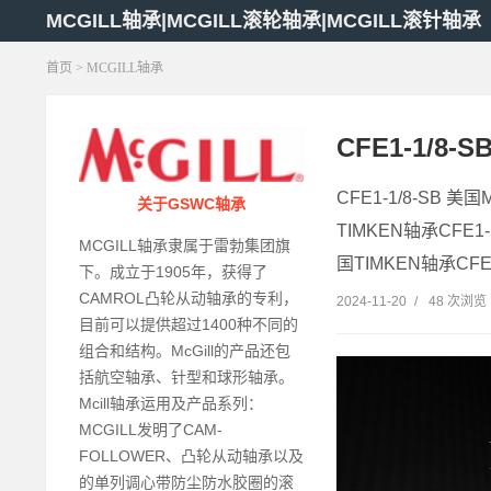
MCGILL轴承|MCGILL滚轮轴承|MCGILL滚针轴承
首页
>
MCGILL轴承
CFE1-1/8-
CFE1-1/8-SB 美
关于GSWC轴承
TIMKEN轴承CFE1-1
MCGILL轴承隶属于雷勃集团旗
国TIMKEN轴承CFE1
下。成立于1905年，获得了
CAMROL凸轮从动轴承的专利，
2024-11-20
/
48 次浏览
目前可以提供超过1400种不同的
组合和结构。McGill的产品还包
括航空轴承、针型和球形轴承。
Mcill轴承运用及产品系列：
MCGILL发明了CAM-
FOLLOWER、凸轮从动轴承以及
的单列调心带防尘防水胶圈的滚