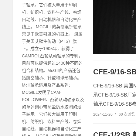
子轴承。它们被大量用于印刷
机、纺织机、饮料生产线、卷烟
自动线、自动机器和自动化生产
线上。 MCGILL的英制滚针轴承
常见于欧美引进的机器上。 隶属
于美国艾默生传动（PTS）旗
下。成立于1905年，获得了
CAMROL凸轮从动轴承的专利，
目前可以提供超过1400种不同的
CFE-9/16-
组合和结构。McGill的产品还包
括航空轴承、针型和球形轴承。
Mcill轴承运用及产品系列：
CFE-9/16-SB 美国
MCGILL发明了CAM-
承CFE-9/16-SB厂家
FOLLOWER、凸轮从动轴承以及
轴承CFE-9/16-SB
的单列调心带防尘防水胶圈的滚
子轴承。它们被大量用于印刷
2024-11-20
/
60 次浏览
机、纺织机、饮料生产线、卷烟
自动线、自动机器和自动化生产
CFE-1/2SB